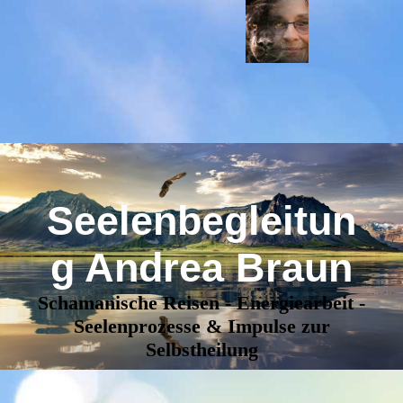
Seelenbegleitun
g Andrea Braun
Schamanische Reisen - Energiearbeit -
Seelenprozesse & Impulse zur
Selbstheilung