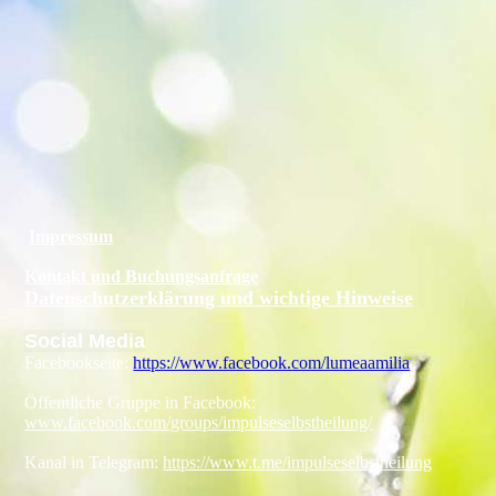
Impressum
Kontakt und Buchungsanfrage
Datenschutzerklärung und wichtige Hinweise
Social Media
Facebookseite:
https://www.facebook.com/lumeaamilia
Öffentliche Gruppe in Facebook:
www.facebook.com/groups/impulseselbstheilung/
Kanal in Telegram:
https://www.t.me/impulseselbstheilung