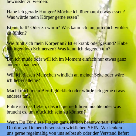
bewusster zu werden:
Habe ich gerade Hunger? Möchte ich überhaupt etwas essen?
Was würde mein Körper gerne essen?
Ist mir kalt? Oder zu warm? Was kann ich tun, um mich wohler
zu fühlen?
Wie fühlt sich mein Körper an? Ist er krank oder gesund? Habe
ich irgendwo Schmerzen? Was kann ich dagegen tun?
Bin ich müde oder will ich im Moment einfach nur etwas ganz
anderes machen?
Will ich diesen Menschen wirklich an meiner Seite oder wäre
ich lieber alleine?
Macht mich mein Beruf glücklich oder würde ich gerne etwas
anderes tun?
Führe ich das Leben, das ich gerne führen möchte oder was
braucht es, um glücklich sein zu können?
Wenn Du Dir diese Fragen ganz ehrlich beantwortest, findest
Du dort zu Deinem bewussten wirklichen SEIN. Wir lenken
uns gerne regelmäßig von uns selbst ab oder der Verstand liefert