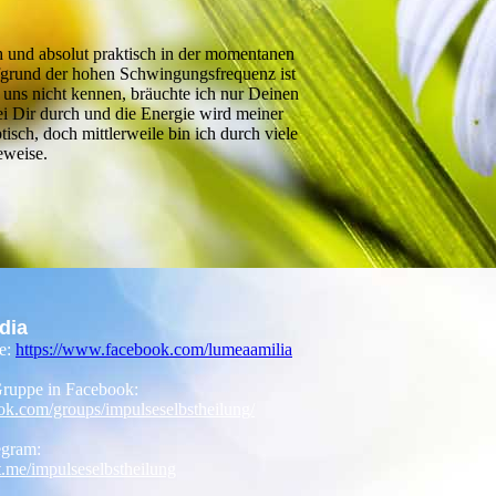
ch und absolut praktisch in der momentanen
ufgrund der hohen Schwingungsfrequenz ist
 uns nicht kennen, bräuchte ich nur Deinen
ei Dir durch und die Energie wird meiner
sch, doch mittlerweile bin ich durch viele
eweise.
dia
e:
https://www.facebook.com/lumeaamilia
Gruppe in Facebook:
.com/groups/impulseselbstheilung/
egram:
t.me/impulseselbstheilung