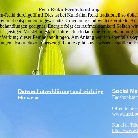
Fern-Reiki: Fernbehandlung
n-Reiki durchgeführt! Dies ist bei Kundalini Reiki traditionell so übli
rzeit und entspannen in gewohnter Umgebung sind weitere Vorteile. A
nbehandlungen geeignet! Energie folgt der Aufmerksamkeit! Sollten wir
 geistigen Vorstellungskraft führe ich ich dann die Fernbehandlung b
der Wirkung dieser Fernbehandlungen. Am Anfang war ich ebenfalls skepti
ungen absolut davon überzeugt! Und es gibt sogar wissenschaftliche B
Datenschutzerklärung und wichtige
Social Me
Hinweise
Facebookseit
Öffentliche 
www.facebook
Kanal in Tel
https://www.