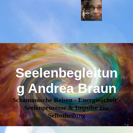
Seelenbegleitun
g Andrea Braun
Schamanische Reisen - Energiearbeit -
Seelenprozesse & Impulse zur
Selbstheilung