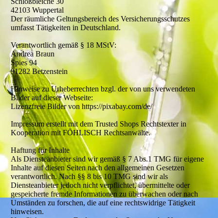
Schloßbleiche 30
42103 Wuppertal
Der räumliche Geltungsbereich des Versicherungsschutzes
umfasst Tätigkeiten in Deutschland.
Verantwortlich gemäß § 18 MStV:
Andrea Braun
Spies 94
91282 Betzenstein
Hinweise zu Urheberrechten bzgl. der von uns verwendeten
Bilder auf dieser Webseite:
Lizenzfreie Bilder von https://pixabay.com/de/
Impressum erstellt mit dem Trusted Shops Rechtstexter in
Kooperation mit FÖHLISCH Rechtsanwälte.
Haftung für Inhalte
Als Diensteanbieter sind wir gemäß § 7 Abs.1 TMG für eigene
Inhalte auf diesen Seiten nach den allgemeinen Gesetzen
verantwortlich. Nach §§ 8 bis 10 TMG sind wir als
Diensteanbieter jedoch nicht verpflichtet, übermittelte oder
gespeicherte fremde Informationen zu überwachen oder nach
Umständen zu forschen, die auf eine rechtswidrige Tätigkeit
hinweisen.