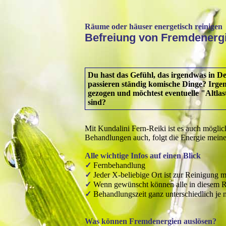
Räume oder häuser energetisch reinigen
Befreiung von Fremdenerg
Du hast das Gefühl, das irgendwas in De
passieren ständig komische Dinge? Irgen
gezogen und möchtest eventuelle "Altla
sind?
Mit Kundalini Fern-Reiki ist es auch mögli
Behandlungen auch, folgt die Energie meine
Alle wichtige Infos auf einen Blick
✓
Fernbehandlung
✓
Jeder X-beliebige Ort ist zur Reinigung mö
✓
Wenn gewünscht können alle in diesem R
✓
Behandlungszeit ganz unterschiedlich je
Was können Fremdenergien auslösen?