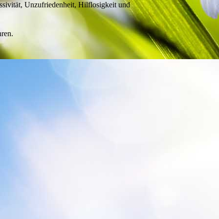
vität, Unzufriedenheit, Hilflosigkeit und
hren.