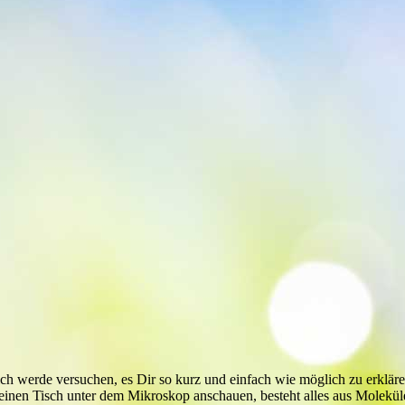
ich werde versuchen, es Dir so kurz und einfach wie möglich zu erklär
einen Tisch unter dem Mikroskop anschauen, besteht alles aus Moleküle