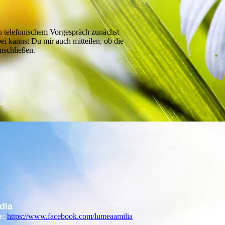
en telefonischem Vorgespräch zunächst
i kannst Du mir auch mitteilen, ob die
nschließen.
dia
e:
https://www.facebook.com/lumeaamilia