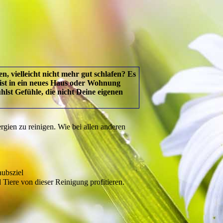
 vielleicht nicht mehr gut schlafen? Es
bist in ein neues Haus oder Wohnung
st Gefühle, die nicht Deine eigenen
gien zu reinigen. Wie bei allen anderen
aubsziel
ere von dieser Reinigung profitieren.