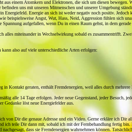
t aus einem Atomkern und Elektronen, die sich um diesen bewegen. Wi
ir befinden uns mit unseren Mitmenschen und unserer Umgebung ständig
n Energiefeld. Energie an sich ist weder negativ noch positiv. Jedoch ka
wie beispielsweise Angst, Wut, Hass, Neid, Aggression fühlen sich un
nde Spannung aufgefallen, wenn Du in einen Raum gehst, in dem gerade 
uch alles miteinander in Wechselwirkung sobald es zusammentrifft. Zwe
kann also auf viele unterschiedliche Arten erfolgen:
g in Kontakt geraten, enthält Fremdenergien, weil alles durch mehrere
äßig alle 14 Tage erfolgen. Jeder neue Gegenstand, jeder Besuch, jeder
er Gedanke löst neue Energiefelder aus.
ch von Dir die genaue Adresse und ein Video. Gerne erkläre ich Dir al
 ich teile Dir dann mit, sobald ich mit der Fernbehandlung fertig bin. 
rd nachgesagt, dass sie Fremdenergien wahrnehmen können. Tatsächlic