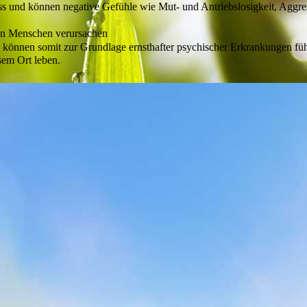
 und können negative Gefühle wie Mut- und Antriebslosigkeit, Aggressi
ren Menschen verursachen
können somit zur Grundlage ernsthafter psychischer Erkrankungen fü
esem Ort leben.