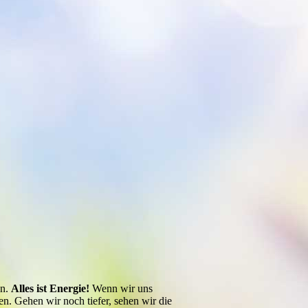
en.
Alles ist Energie!
Wenn wir uns
n. Gehen wir noch tiefer, sehen wir die