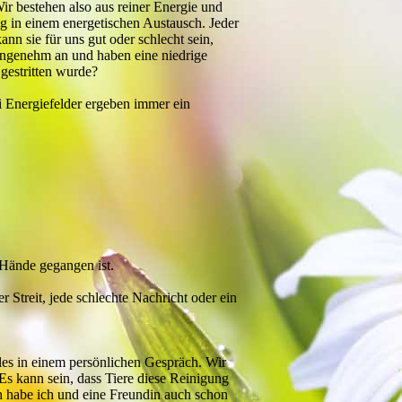
r bestehen also aus reiner Energie und
 in einem energetischen Austausch. Jeder
nn sie für uns gut oder schlecht sein,
angenehm an und haben eine niedrige
gestritten wurde?
i Energiefelder ergeben immer ein
 Hände gegangen ist.
 Streit, jede schlechte Nachricht oder ein
les in einem persönlichen Gespräch. Wir
Es kann sein, dass Tiere diese Reinigung
h habe ich und eine Freundin auch schon