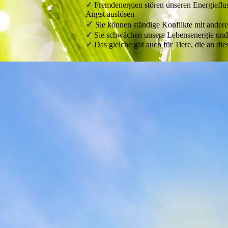
✓
Fremdenergien stören unseren Energiefluss
Angst auslösen
✓
Sie können ständige Konflikte mit ande
✓
Sie schwächen unsere Lebensenergie und 
✓
Das gleiche gilt auch für Tiere, die an di