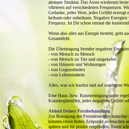
atomare Struktur. Das Atom wiederum besteh
vibrieren auf verschiedenen Frequenzen. W
Gedanke, jedes Wort, jedes Gefühl erzeugt ei
heilsam oder unheilsam. Negative Energien 
Frequenz. Ist Dir schon einmal die knister
Wenn also alles aus Energie besteht, geht a
Gesamtfeld.
Die Übertragung fremder negativer Energien 
- von Mensch zu Mensch
- von Mensch zu Tier und umgekehrt
- von Häusern und Wohnungen
- von Gegenständen
- von Lebensmitteln
Alles, was wir kaufen und auf sonstigem We
Eine Haus- bzw. Raumreinigung sollte regelm
Katastrophenfilm, jedes negatives Gefühl od
Ablauf Deiner Fernbehandlung
Zur Reinigung der Fremdenergien bräuchte i
können einen festen Zeitpunkt ausmachen und
spüren und für positiv empfinden. Ihnen wi